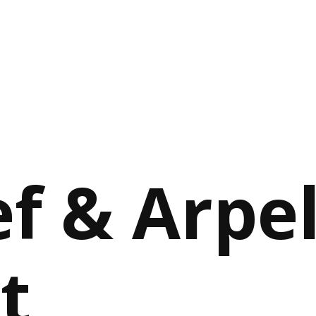
f & Arpe
t